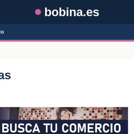
bobina.es
to
as