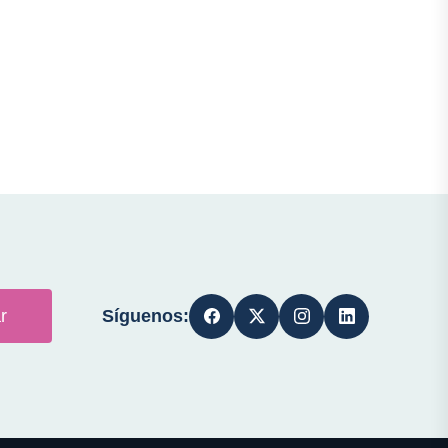
Síguenos:
r