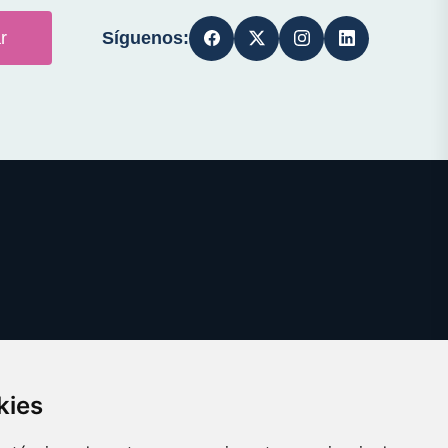
Síguenos:
r
kies