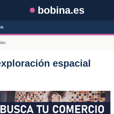
bobina.es
to
ión
exploración espacial