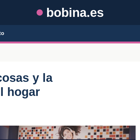
bobina.es
to
cosas y la
l hogar