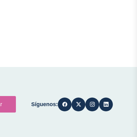
Síguenos:
r