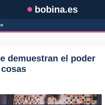
bobina.es
to
ue demuestran el poder
s cosas