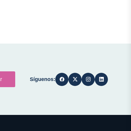
Síguenos:
r